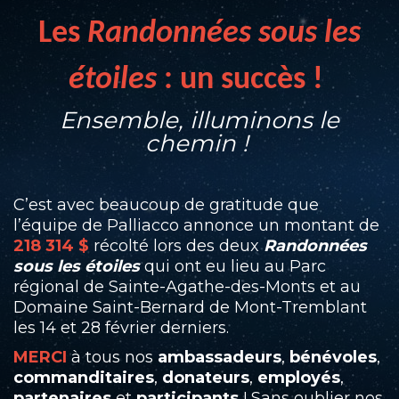
Les
Randonnées sous les
étoiles
: un succès !
Ensemble, illuminons le
chemin !
C’est avec beaucoup de gratitude que
l’équipe de Palliacco annonce un montant de
218 314 $
récolté lors des deux
Randonnées
sous les étoiles
qui ont eu lieu au Parc
régional de Sainte-Agathe-des-Monts et au
Domaine Saint-Bernard de Mont-Tremblant
les 14 et 28 février derniers.
MERCI
à tous nos
ambassadeurs
,
bénévoles
,
commanditaires
,
donateurs
,
employés
,
partenaires
et
participants
! Sans oublier nos