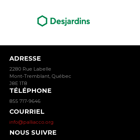
ADRESSE
2280 Rue Labelle
Mont-Tremblant, Québec
J8E 1T8
TÉLÉPHONE
855 717-9646
COURRIEL
info@palliacco.org
NOUS SUIVRE