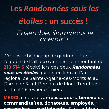
Les
Randonnées sous les
étoiles
: un succès !
Ensemble, illuminons le
chemin !
C’est avec beaucoup de gratitude que
l’équipe de Palliacco annonce un montant de
218 314 $
récolté lors des deux
Randonnées
sous les étoiles
qui ont eu lieu au Parc
régional de Sainte-Agathe-des-Monts et au
Domaine Saint-Bernard de Mont-Tremblant
les 14 et 28 février derniers.
MERCI
à tous nos
ambassadeurs
,
bénévoles
,
commanditaires
,
donateurs
,
employés
,
partenaires
et
participants
! Sans oublier nos